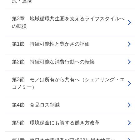
流・連携
第3章 地域循環共生圏を支えるライフスタイルへ
の転換
第1節 持続可能性と豊かさの評価
第2節 持続可能な消費行動への転換
第3節 モノは所有から共有へ（シェアリング・エ
コノミー）
第4節 食品ロス削減
第5節 環境保全にも資する働き方改革