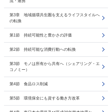
流・連携
第3章 地域循環共生圏を支えるライフスタイルへ
の転換
第1節 持続可能性と豊かさの評価
第2節 持続可能な消費行動への転換
第3節 モノは所有から共有へ（シェアリング・エ
コノミー）
第4節 食品ロス削減
第5節 環境保全にも資する働き方改革