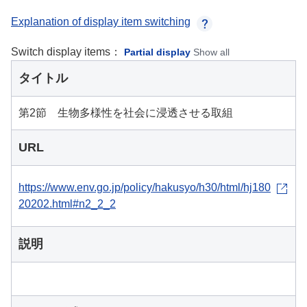
Explanation of display item switching
Switch display items：
Partial display
Show all
タイトル
第2節 生物多様性を社会に浸透させる取組
URL
https://www.env.go.jp/policy/hakusyo/h30/html/hj180
20202.html#n2_2_2
説明