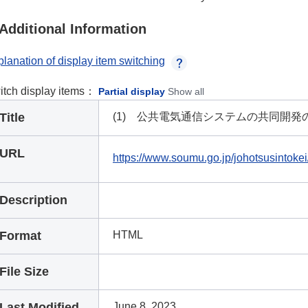
Additional Information
lanation of display item switching
itch display items：
Partial display
Show all
Title
(1) 公共電気通信システムの共同開発
URL
https://www.soumu.go.jp/johotsusintoke
Description
Format
HTML
File Size
Last Modified
June 8, 2023