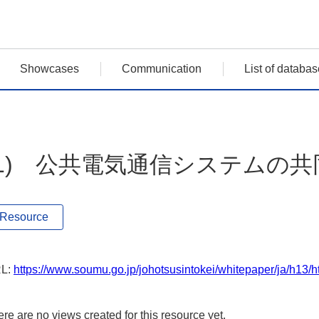
Showcases
Communication
List of databas
(1) 公共電気通信システムの
Resource
L:
https://www.soumu.go.jp/johotsusintokei/whitepaper/ja/h13
re are no views created for this resource yet.