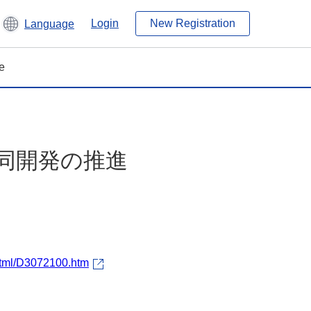
Login
New Registration
Language
e
共同開発の推進
/html/D3072100.htm