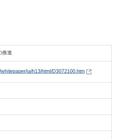
の推進
i/whitepaper/ja/h13/html/D3072100.htm