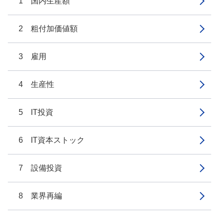
1 国内生産額
2 粗付加価値額
3 雇用
4 生産性
5 IT投資
6 IT資本ストック
7 設備投資
8 業界再編