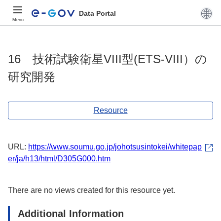
Data Portal
Menu
16 技術試験衛星VIII型(ETS-VIII）の
研究開発
Resource
URL:
https://www.soumu.go.jp/johotsusintokei/whitepap
er/ja/h13/html/D305G000.htm
There are no views created for this resource yet.
Additional Information