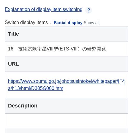
Explanation of display item switching
Switch display items：
Partial display
Show all
Title
16 技術試験衛星VIII型(ETS-VIII）の研究開発
URL
https://www.soumu.go.jp/johotsusintokei/whitepaper/j
a/h13/html/D305G000.htm
Description