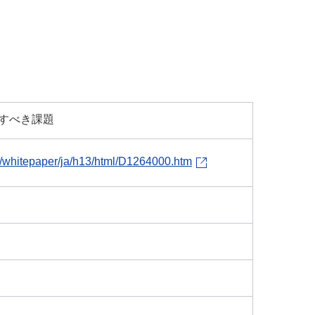
すべき課題
i/whitepaper/ja/h13/html/D1264000.htm