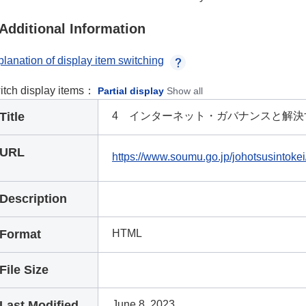
Additional Information
lanation of display item switching
itch display items：
Partial display
Show all
Title
4 インターネット・ガバナンスと解決
URL
https://www.soumu.go.jp/johotsusintoke
Description
Format
HTML
File Size
Last Modified
June 8, 2023