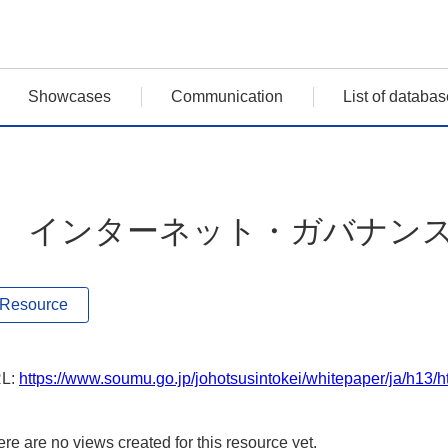
Showcases
Communication
List of databas
4 インターネット・ガバナン
Resource
L:
https://www.soumu.go.jp/johotsusintokei/whitepaper/ja/h13
re are no views created for this resource yet.