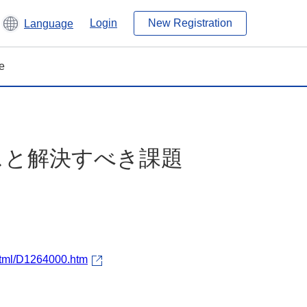
Login
New Registration
Language
e
スと解決すべき課題
/html/D1264000.htm