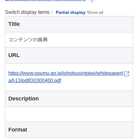
Switch display items：
Partial display
Show all
Title
コンテンツの振興
URL
https://www.soumu.go.jp/johotsusintokei/whitepaper/j
a/h13/pdf/D0300400.pdf
Description
Format