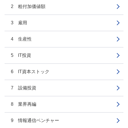
2 粗付加価値額
3 雇用
4 生産性
5 IT投資
6 IT資本ストック
7 設備投資
8 業界再編
9 情報通信ベンチャー