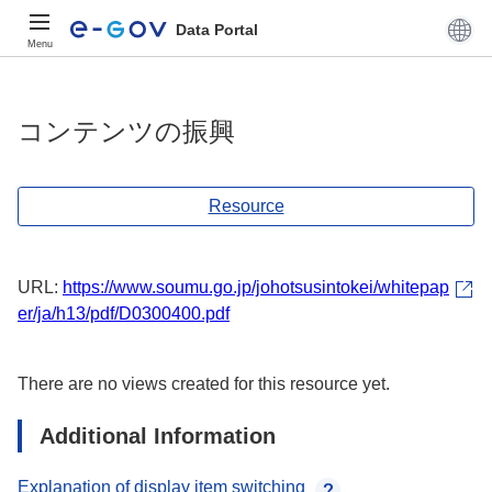
Data Portal
Menu
コンテンツの振興
Resource
URL:
https://www.soumu.go.jp/johotsusintokei/whitepap
er/ja/h13/pdf/D0300400.pdf
There are no views created for this resource yet.
Additional Information
Explanation of display item switching