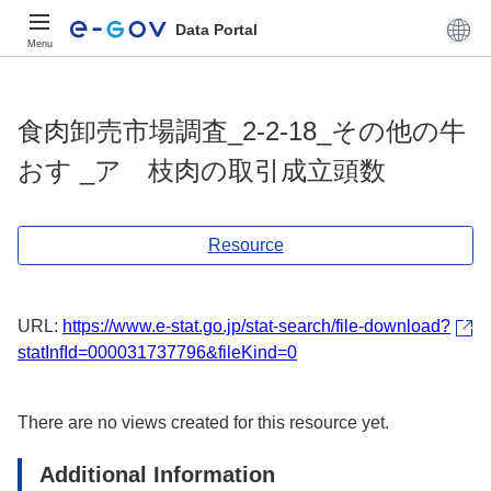
Data Portal
Menu
食肉卸売市場調査_2-2-18_その他の牛
おす _ア 枝肉の取引成立頭数
Resource
URL:
https://www.e-stat.go.jp/stat-search/file-download?
statInfId=000031737796&fileKind=0
There are no views created for this resource yet.
Additional Information