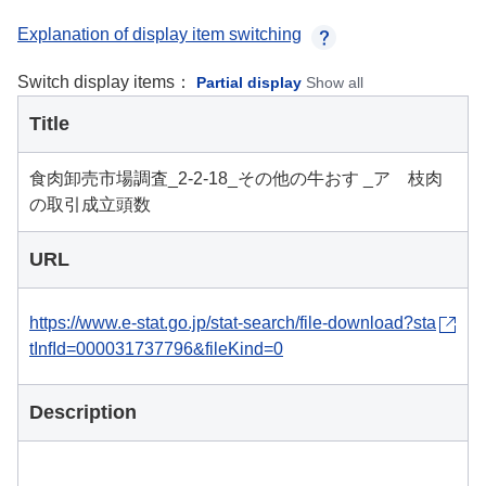
Explanation of display item switching
Switch display items：
Partial display
Show all
Title
食肉卸売市場調査_2-2-18_その他の牛おす _ア 枝肉
の取引成立頭数
URL
https://www.e-stat.go.jp/stat-search/file-download?sta
tInfId=000031737796&fileKind=0
Description