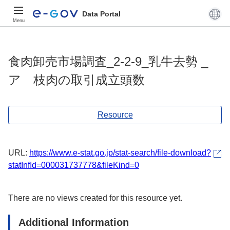
Data Portal
Menu
食肉卸売市場調査_2-2-9_乳牛去勢 _
ア 枝肉の取引成立頭数
Resource
URL:
https://www.e-stat.go.jp/stat-search/file-download?
statInfId=000031737778&fileKind=0
There are no views created for this resource yet.
Additional Information