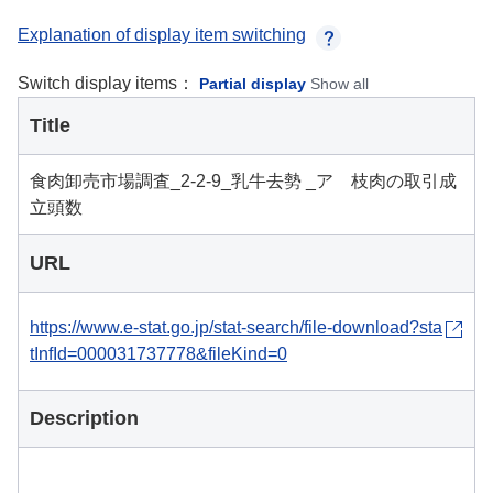
Explanation of display item switching
Switch display items：
Partial display
Show all
Title
食肉卸売市場調査_2-2-9_乳牛去勢 _ア 枝肉の取引成
立頭数
URL
https://www.e-stat.go.jp/stat-search/file-download?sta
tInfId=000031737778&fileKind=0
Description