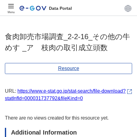
Data Portal
Menu
食肉卸売市場調査_2-2-16_その他の牛
めす _ア 枝肉の取引成立頭数
Resource
URL:
https://www.e-stat.go.jp/stat-search/file-download?
statInfId=000031737792&fileKind=0
There are no views created for this resource yet.
Additional Information