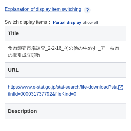
Explanation of display item switching
Switch display items：
Partial display
Show all
Title
食肉卸売市場調査_2-2-16_その他の牛めす _ア 枝肉
の取引成立頭数
URL
https://www.e-stat.go.jp/stat-search/file-download?sta
tInfId=000031737792&fileKind=0
Description