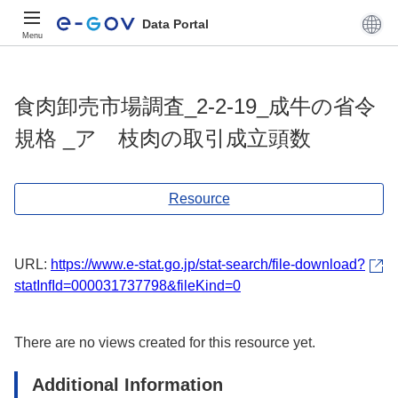
Data Portal
Menu
食肉卸売市場調査_2-2-19_成牛の省令
規格 _ア 枝肉の取引成立頭数
Resource
URL:
https://www.e-stat.go.jp/stat-search/file-download?
statInfId=000031737798&fileKind=0
There are no views created for this resource yet.
Additional Information