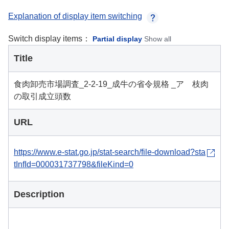
Explanation of display item switching
Switch display items：
Partial display
Show all
Title
食肉卸売市場調査_2-2-19_成牛の省令規格 _ア 枝肉
の取引成立頭数
URL
https://www.e-stat.go.jp/stat-search/file-download?sta
tInfId=000031737798&fileKind=0
Description