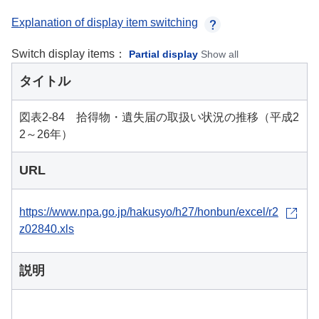
Explanation of display item switching
Switch display items：
Partial display
Show all
タイトル
図表2-84 拾得物・遺失届の取扱い状況の推移（平成2
2～26年）
URL
https://www.npa.go.jp/hakusyo/h27/honbun/excel/r2
z02840.xls
説明