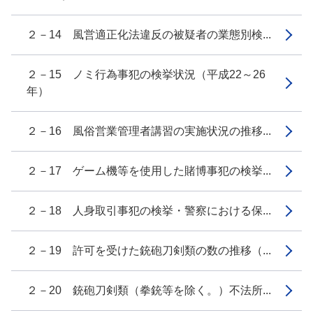
２－14 風営適正化法違反の被疑者の業態別検...
２－15 ノミ行為事犯の検挙状況（平成22～26
年）
２－16 風俗営業管理者講習の実施状況の推移...
２－17 ゲーム機等を使用した賭博事犯の検挙...
２－18 人身取引事犯の検挙・警察における保...
２－19 許可を受けた銃砲刀剣類の数の推移（...
２－20 銃砲刀剣類（拳銃等を除く。）不法所...