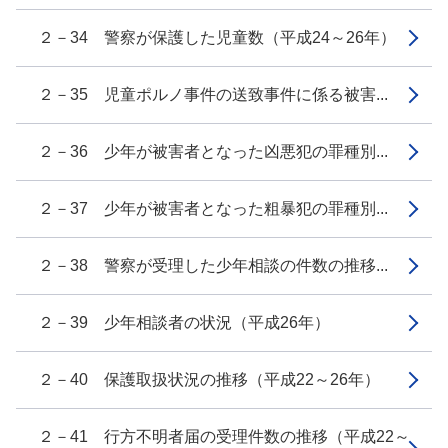
２－34 警察が保護した児童数（平成24～26年）
２－35 児童ポルノ事件の送致事件に係る被害...
２－36 少年が被害者となった凶悪犯の罪種別...
２－37 少年が被害者となった粗暴犯の罪種別...
２－38 警察が受理した少年相談の件数の推移...
２－39 少年相談者の状況（平成26年）
２－40 保護取扱状況の推移（平成22～26年）
２－41 行方不明者届の受理件数の推移（平成22～