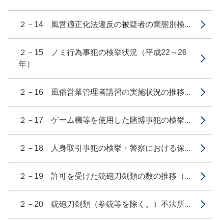
２－14 風営適正化法違反の被疑者の業態別検...
２－15 ノミ行為事犯の検挙状況（平成22～26
年）
２－16 風俗営業管理者講習の実施状況の推移...
２－17 ゲーム機等を使用した賭博事犯の検挙...
２－18 人身取引事犯の検挙・警察における保...
２－19 許可を受けた銃砲刀剣類の数の推移（...
２－20 銃砲刀剣類（拳銃等を除く。）不法所...