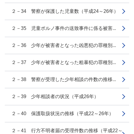
２－34 警察が保護した児童数（平成24～26年）
２－35 児童ポルノ事件の送致事件に係る被害...
２－36 少年が被害者となった凶悪犯の罪種別...
２－37 少年が被害者となった粗暴犯の罪種別...
２－38 警察が受理した少年相談の件数の推移...
２－39 少年相談者の状況（平成26年）
２－40 保護取扱状況の推移（平成22～26年）
２－41 行方不明者届の受理件数の推移（平成22～