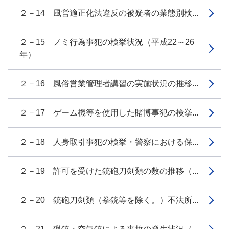
２－14 風営適正化法違反の被疑者の業態別検...
２－15 ノミ行為事犯の検挙状況（平成22～26
年）
２－16 風俗営業管理者講習の実施状況の推移...
２－17 ゲーム機等を使用した賭博事犯の検挙...
２－18 人身取引事犯の検挙・警察における保...
２－19 許可を受けた銃砲刀剣類の数の推移（...
２－20 銃砲刀剣類（拳銃等を除く。）不法所...