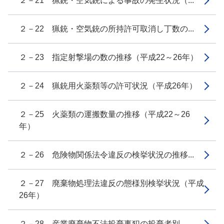
２－21 猟銃・空気銃による事故の発生状況（...
２－22 猟銃・空気銃の所持許可取消し丁数の...
２－23 指定射撃場の数の推移（平成22～26年）
２－24 猟銃用火薬類等の許可状況（平成26年）
２－25 火薬類の運搬数量の推移（平成22～26
年）
２－26 危険物関係法令違反の検挙状況の推移...
２－27 廃棄物処理法違反の態様別検挙状況（平成
26年）
２－28 産業廃棄物不法投棄事犯の投棄者別、...