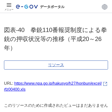
データポータル
メニュー
図表-40 拳銃110番報奨制度による拳
銃の押収状況等の推移（平成20～26
年）
リソース
URL:
https://www.npa.go.jp/hakusyo/h27/honbun/excel/
rfz00400.xls
このリソースのために作成されたビューはまだありません