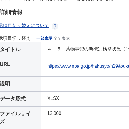
詳細情報
示項目切り替えについて
示項目切り替え：
一部表示
全て表示
タイトル
４－５ 薬物事犯の態様別検挙状況（平
URL
https://www.npa.go.jp/hakusyo/h29/touke
説明
データ形式
XLSX
ファイルサイ
12,000
ズ