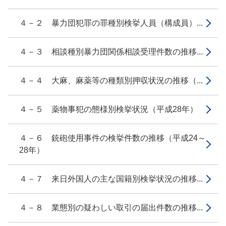
４－２ 暴力団犯罪の罪種別検挙人員（構成員）...
４－３ 相談種別暴力団関係相談受理件数の推移...
４－４ 大麻、麻薬等の種類別押収状況の推移（...
４－５ 薬物事犯の態様別検挙状況（平成28年）
４－６ 銃砲使用事件の検挙件数の推移（平成24～
28年）
４－７ 来日外国人の主な国籍別検挙状況の推移...
４－８ 業態別の疑わしい取引の届出件数の推移...