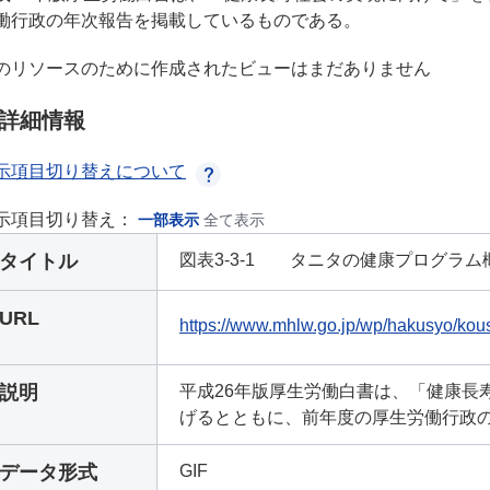
働行政の年次報告を掲載しているものである。
のリソースのために作成されたビューはまだありません
詳細情報
示項目切り替えについて
示項目切り替え：
一部表示
全て表示
タイトル
図表3-3-1 タニタの健康プログラム概念
URL
https://www.mhlw.go.jp/wp/hakusyo/kous
説明
平成26年版厚生労働白書は、「健康長
げるとともに、前年度の厚生労働行政
データ形式
GIF