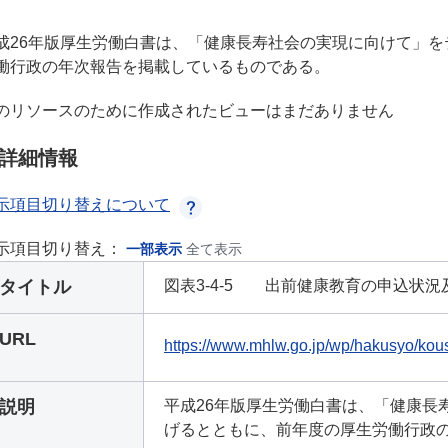
成26年版厚生労働白書は、「健康長寿社会の実現に向けて」
働行政の年次報告を掲載しているものである。
のリソースのために作成されたビューはまだありません
詳細情報
示項目切り替えについて
示項目切り替え：
一部表示
全て表示
タイトル
図表3-4-5 出前健康教育の申込状況及び
URL
https://www.mhlw.go.jp/wp/hakusyo/kous
説明
平成26年版厚生労働白書は、「健康長
げるとともに、前年度の厚生労働行政