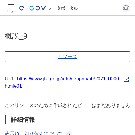
データポータル
メニュー
概説_9
リソース
URL:
https://www.jftc.go.jp/info/nenpou/h09/02110000.
html#01
このリソースのために作成されたビューはまだありません
詳細情報
表示項目切り替えについて