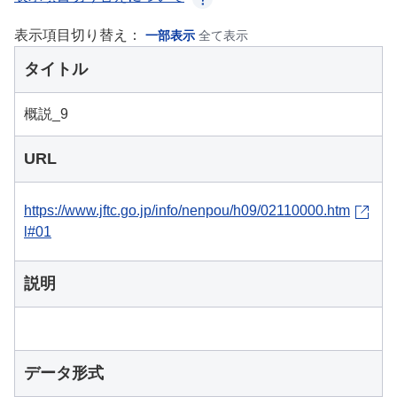
表示項目切り替え：
一部表示
全て表示
タイトル
概説_9
URL
https://www.jftc.go.jp/info/nenpou/h09/02110000.htm
l#01
説明
データ形式