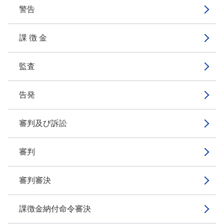
警告
課 徴 金
監査
告発
審判及び訴訟
審判
審判審決
課徴金納付命令審決