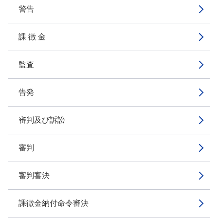
警告
課 徴 金
監査
告発
審判及び訴訟
審判
審判審決
課徴金納付命令審決