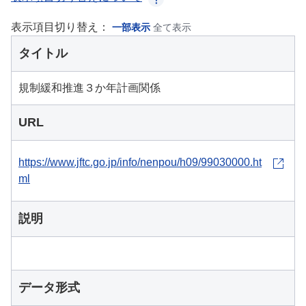
表示項目切り替え：
一部表示
全て表示
タイトル
規制緩和推進３か年計画関係
URL
https://www.jftc.go.jp/info/nenpou/h09/99030000.ht
ml
説明
データ形式