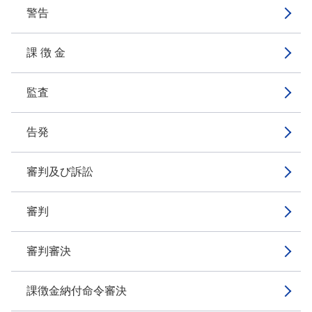
警告
課 徴 金
監査
告発
審判及び訴訟
審判
審判審決
課徴金納付命令審決