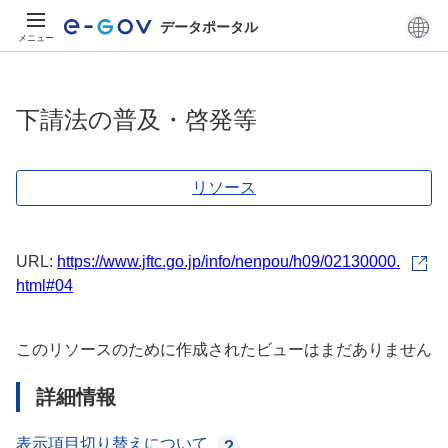
データポータル
メニュー
下請法の普及・啓発等
リソース
URL:
https://www.jftc.go.jp/info/nenpou/h09/02130000.
html#04
このリソースのために作成されたビューはまだありません
詳細情報
表示項目切り替えについて