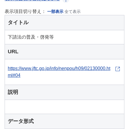
表示項目切り替え：
一部表示
全て表示
タイトル
下請法の普及・啓発等
URL
https://www.jftc.go.jp/info/nenpou/h09/02130000.ht
ml#04
説明
データ形式