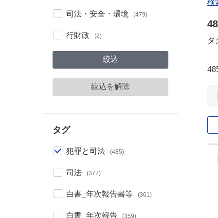
検
カテゴリー
司法・安全・環境
(479)
4
行財政
(2)
タ
絞込
48
絞込を解除
タグ
デ
タグ
犯罪と司法
(485)
司法
(377)
白書_年次報告書等
(361)
白書_年次報告
(359)