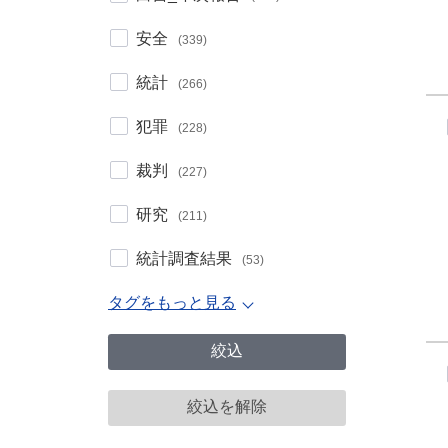
安全
(339)
統計
(266)
犯罪
(228)
裁判
(227)
研究
(211)
統計調査結果
(53)
タグをもっと見る
絞込
絞込を解除