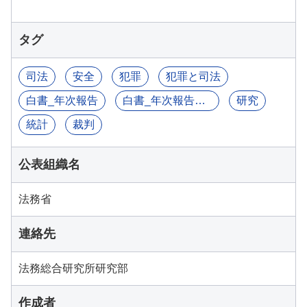
タグ
司法
安全
犯罪
犯罪と司法
白書_年次報告
白書_年次報告書等
研究
統計
裁判
公表組織名
法務省
連絡先
法務総合研究所研究部
作成者