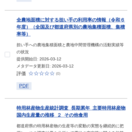
全農地面積に対する担い手の利用率の情報（令和６
年度）（全国及び都道府県別の農地集積面積、集積
率等）
担い手への農地集積面積と農地中間管理機構の活動実績等
の状況
提供開始日: 2026-03-12
メタデータ更新日: 2026-03-12
評価
(0)
PDF
特用林産物生産統計調査_長期累年_主要特用林産物
国内生産量の推移_２_その他食用
都道府県の特用林産物の生産等の変動の実態を継続的に把