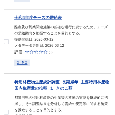
令和4年度チーズの需給表
酪農及び乳業関連施策の的確な遂行に資するため、チーズ
の需給動向を把握することを目的とする。
提供開始日: 2026-03-12
メタデータ更新日: 2026-03-12
評価
(0)
XLSX
特用林産物生産統計調査_長期累年_主要特用林産物
国内生産量の推移_１_きのこ類
都道府県の特用林産物の生産等の変動の実態を継続的に把
握し、その調査結果を分析して需給の安定等に関する施策
を推進することを目的とする。