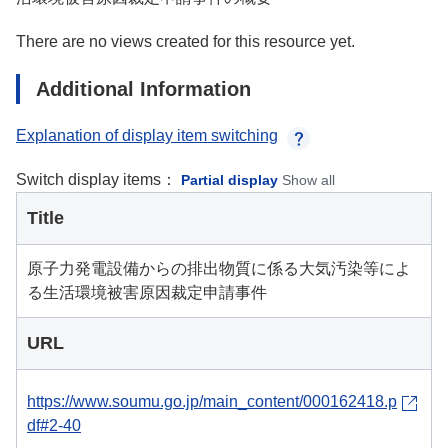
There are no views created for this resource yet.
Additional Information
Explanation of display item switching
Switch display items：
Partial display
Show all
Title
原子力発電設備からの排出物質に係る大気汚染等によ
る生活環境被害原因裁定申請事件
URL
https://www.soumu.go.jp/main_content/000162418.p
df#2-40