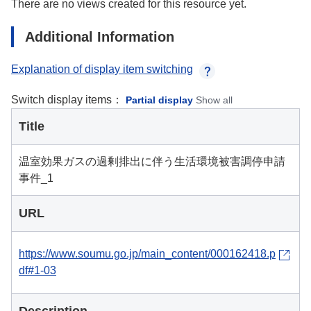
There are no views created for this resource yet.
Additional Information
Explanation of display item switching
Switch display items：
Partial display
Show all
Title
温室効果ガスの過剰排出に伴う生活環境被害調停申請
事件_1
URL
https://www.soumu.go.jp/main_content/000162418.p
df#1-03