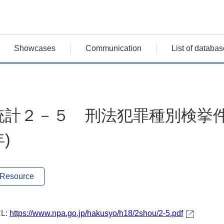
Showcases
Communication
List of databas
統計２－５ 刑法犯罪種別検挙件数
)
Resource
L:
https://www.npa.go.jp/hakusyo/h18/2shou/2-5.pdf