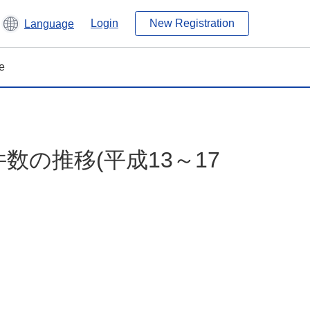
Login
New Registration
Language
e
の推移(平成13～17