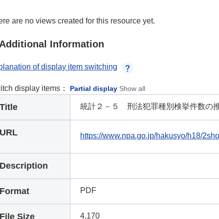
re are no views created for this resource yet.
Additional Information
lanation of display item switching
itch display items：
Partial display
Show all
Title
統計２－５ 刑法犯罪種別検挙件数の推移
URL
https://www.npa.go.jp/hakusyo/h18/2sho
Description
Format
PDF
File Size
4,170