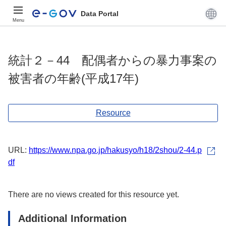
Data Portal
Menu
統計２－44 配偶者からの暴力事案の
被害者の年齢(平成17年)
Resource
URL:
https://www.npa.go.jp/hakusyo/h18/2shou/2-44.p
df
There are no views created for this resource yet.
Additional Information