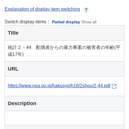
Explanation of display item switching
Switch display items：
Partial display
Show all
Title
統計２－44 配偶者からの暴力事案の被害者の年齢(平
成17年)
URL
https://www.npa.go.jp/hakusyo/h18/2shou/2-44.pdf
Description