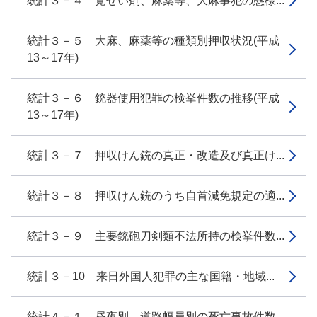
統計３－４ 覚せい剤、麻薬等、大麻事犯の態様...
統計３－５ 大麻、麻薬等の種類別押収状況(平成
13～17年)
統計３－６ 銃器使用犯罪の検挙件数の推移(平成
13～17年)
統計３－７ 押収けん銃の真正・改造及び真正け...
統計３－８ 押収けん銃のうち自首減免規定の適...
統計３－９ 主要銃砲刀剣類不法所持の検挙件数...
統計３－10 来日外国人犯罪の主な国籍・地域...
統計４－１ 昼夜別、道路幅員別の死亡事故件数