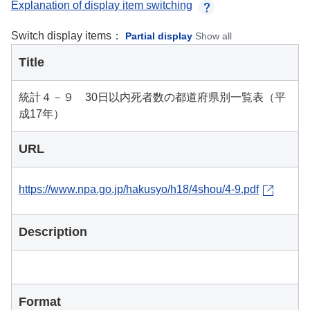
Explanation of display item switching
Switch display items：
Partial display
Show all
Title
統計４－９ 30日以内死者数の都道府県別一覧表（平
成17年）
URL
https://www.npa.go.jp/hakusyo/h18/4shou/4-9.pdf
Description
Format