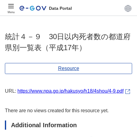
Data Portal
Menu
統計４－９ 30日以内死者数の都道府
県別一覧表（平成17年）
Resource
URL:
https://www.npa.go.jp/hakusyo/h18/4shou/4-9.pdf
There are no views created for this resource yet.
Additional Information