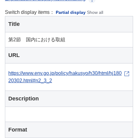
Switch display items：
Partial display
Show all
Title
第2節 国内における取組
URL
https://www.env.go.jp/policy/hakusyo/h30/html/hj180
20302.html#n2_3_2
Description
Format