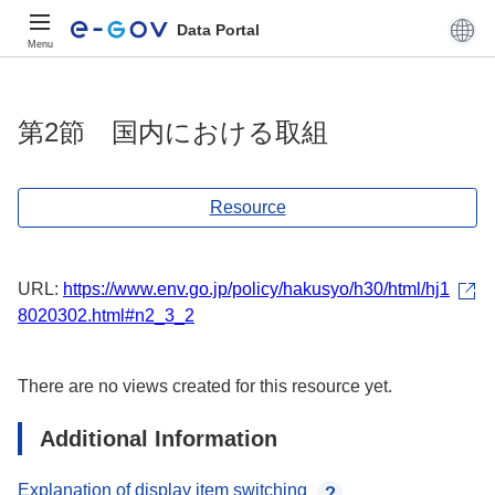
Data Portal
Menu
第2節 国内における取組
Resource
URL:
https://www.env.go.jp/policy/hakusyo/h30/html/hj1
8020302.html#n2_3_2
There are no views created for this resource yet.
Additional Information
Explanation of display item switching