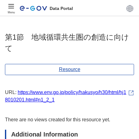
Data Portal
Menu
第1節 地域循環共生圏の創造に向け
て
Resource
URL:
https://www.env.go.jp/policy/hakusyo/h30/html/hj1
8010201.html#n1_2_1
There are no views created for this resource yet.
Additional Information