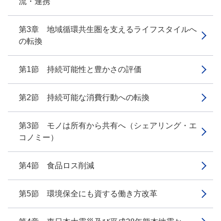
流・連携
第3章 地域循環共生圏を支えるライフスタイルへ
の転換
第1節 持続可能性と豊かさの評価
第2節 持続可能な消費行動への転換
第3節 モノは所有から共有へ（シェアリング・エ
コノミー）
第4節 食品ロス削減
第5節 環境保全にも資する働き方改革