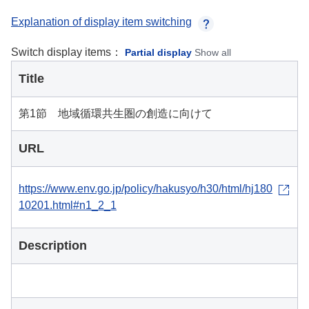
Explanation of display item switching
Switch display items：
Partial display
Show all
Title
第1節 地域循環共生圏の創造に向けて
URL
https://www.env.go.jp/policy/hakusyo/h30/html/hj180
10201.html#n1_2_1
Description