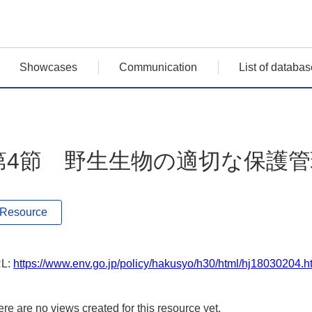
Showcases
Communication
List of databas
第4節 野生生物の適切な保護
Resource
L:
https://www.env.go.jp/policy/hakusyo/h30/html/hj18030204.
re are no views created for this resource yet.