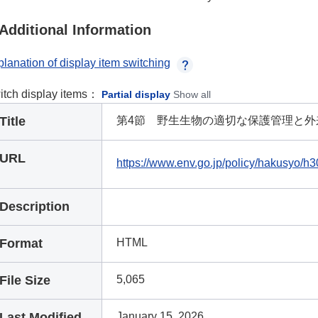
Additional Information
lanation of display item switching
itch display items：
Partial display
Show all
Title
第4節 野生生物の適切な保護管理と外
URL
https://www.env.go.jp/policy/hakusyo/
Description
Format
HTML
File Size
5,065
Last Modified
January 15, 2026