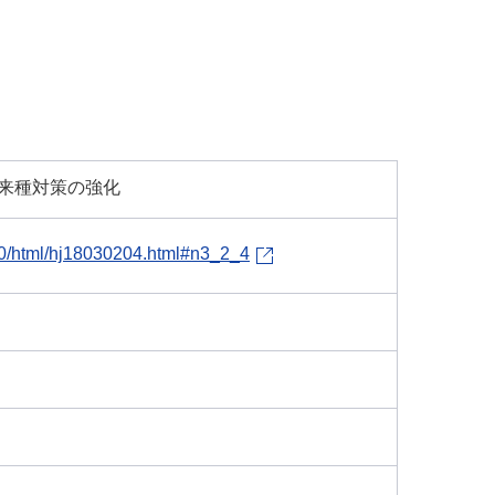
来種対策の強化
h30/html/hj18030204.html#n3_2_4