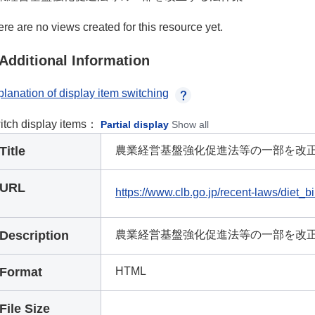
re are no views created for this resource yet.
Additional Information
lanation of display item switching
itch display items：
Partial display
Show all
Title
農業経営基盤強化促進法等の一部を改
URL
https://www.clb.go.jp/recent-laws/diet_bi
Description
農業経営基盤強化促進法等の一部を改
Format
HTML
File Size