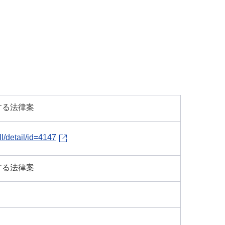
する法律案
ll/detail/id=4147
する法律案