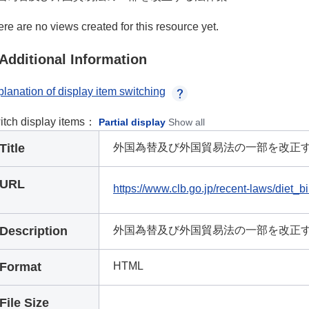
re are no views created for this resource yet.
Additional Information
lanation of display item switching
itch display items：
Partial display
Show all
Title
外国為替及び外国貿易法の一部を改正
URL
https://www.clb.go.jp/recent-laws/diet_bi
Description
外国為替及び外国貿易法の一部を改正
Format
HTML
File Size