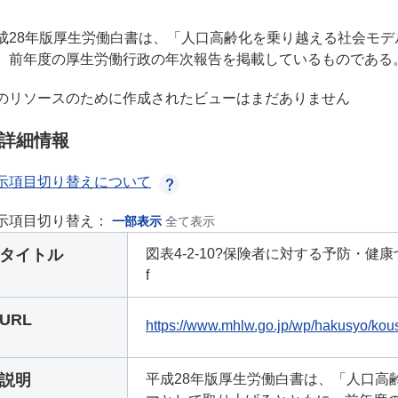
成28年版厚生労働白書は、「人口高齢化を乗り越える社会モ
、前年度の厚生労働行政の年次報告を掲載しているものである
のリソースのために作成されたビューはまだありません
詳細情報
示項目切り替えについて
示項目切り替え：
一部表示
全て表示
タイトル
図表4-2-10?保険者に対する予防・健
f
URL
https://www.mhlw.go.jp/wp/hakusyo/kous
説明
平成28年版厚生労働白書は、「人口高