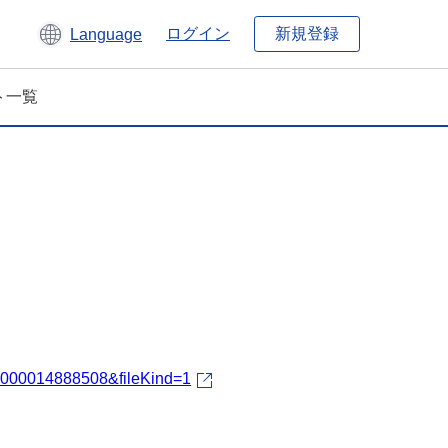
新規登録
ログイン
Language
ト一覧
fId=000014888508&fileKind=1