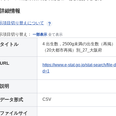
詳細情報
示項目切り替えについて
示項目切り替え：
一部表示
全て表示
タイトル
4 出生数，2500g未満の出生数（再
（20大都市再掲）別_27_大阪府
URL
https://www.e-stat.go.jp/stat-search/fi
d=1
説明
データ形式
CSV
ファイルサイ