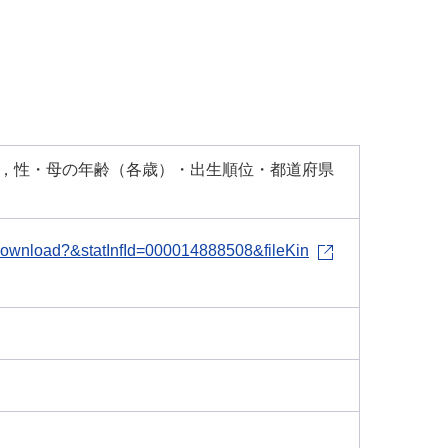
掲），性・母の年齢（各歳）・出生順位・都道府県
le-download?&statInfId=000014888508&fileKin