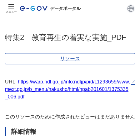
データポータル
メニュー
特集2 教育再生の着実な実施_PDF
リソース
URL:
https://warp.ndl.go.jp/info:ndljp/pid/11293659/www.
mext.go.jp/b_menu/hakusho/html/hpab201601/1375335
_006.pdf
このリソースのために作成されたビューはまだありません
詳細情報