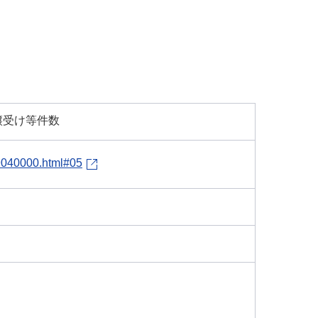
譲受け等件数
99040000.html#05