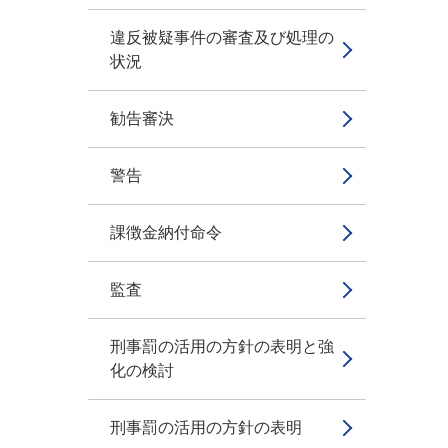
違反被疑事件の審査及び処理の
状況
勧告審決
警告
課徴金納付命令
監査
刑事罰の活用の方針の表明と強
化の検討
刑事罰の活用の方針の表明