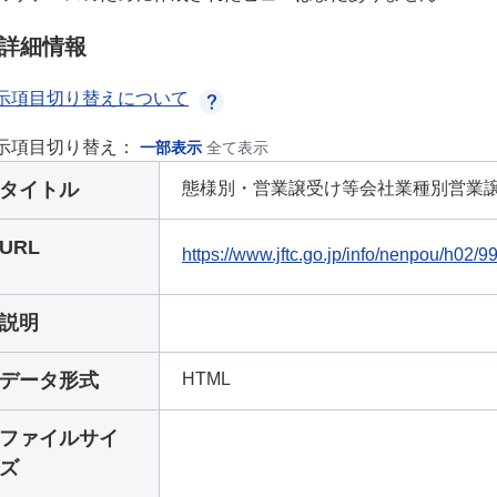
詳細情報
示項目切り替えについて
示項目切り替え：
一部表示
全て表示
タイトル
態様別・営業譲受け等会社業種別営業
URL
https://www.jftc.go.jp/info/nenpou/h02/
説明
データ形式
HTML
ファイルサイ
ズ