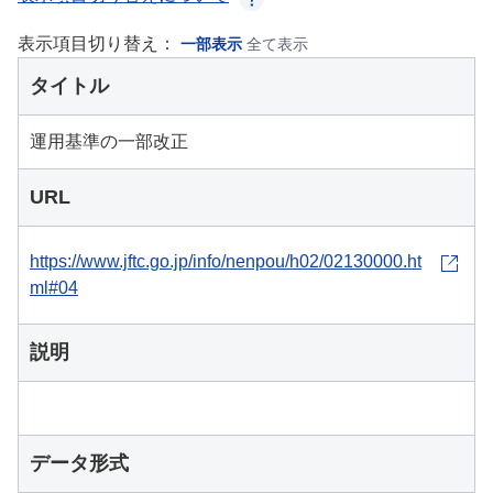
表示項目切り替え：
一部表示
全て表示
タイトル
運用基準の一部改正
URL
https://www.jftc.go.jp/info/nenpou/h02/02130000.ht
ml#04
説明
データ形式