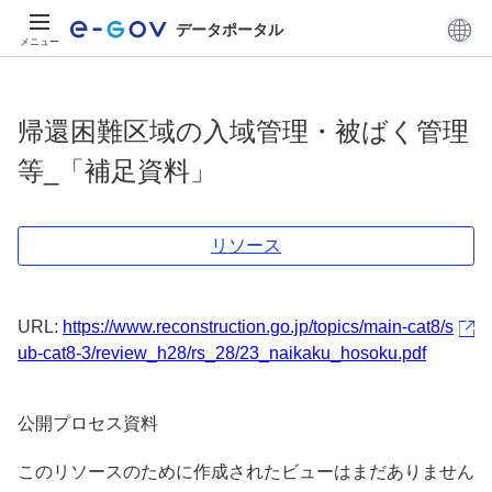
データポータル
メニュー
帰還困難区域の入域管理・被ばく管理
等_「補足資料」
リソース
URL:
https://www.reconstruction.go.jp/topics/main-cat8/s
ub-cat8-3/review_h28/rs_28/23_naikaku_hosoku.pdf
公開プロセス資料
このリソースのために作成されたビューはまだありません