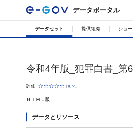
データポータル
データセット
提供組織
ショー
令和4年版_犯罪白書_第
評価
(
0
)
ＨＴＭＬ版
データとリソース