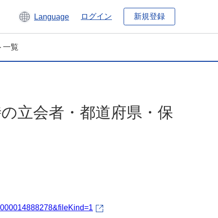
新規登録
ログイン
Language
ト一覧
生時の立会者・都道府県・保
fId=000014888278&fileKind=1