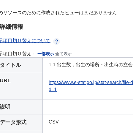
のリソースのために作成されたビューはまだありません
詳細情報
示項目切り替えについて
示項目切り替え：
一部表示
全て表示
タイトル
1-1 出生数，出生の場所・出生時の立
URL
https://www.e-stat.go.jp/stat-search/fi
d=1
説明
データ形式
CSV