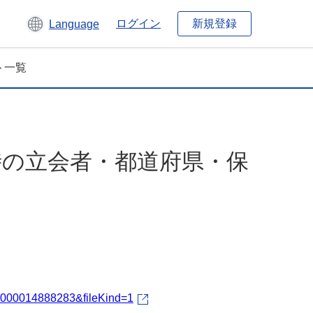
新規登録
ログイン
Language
ト一覧
生時の立会者・都道府県・保
fId=000014888283&fileKind=1