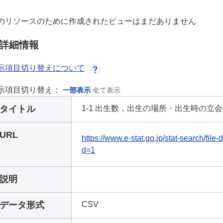
のリソースのために作成されたビューはまだありません
詳細情報
示項目切り替えについて
示項目切り替え：
一部表示
全て表示
タイトル
1-1 出生数，出生の場所・出生時の立
URL
https://www.e-stat.go.jp/stat-search/fi
d=1
説明
データ形式
CSV