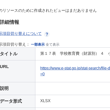
のリソースのために作成されたビューはまだありません
詳細情報
示項目切り替えについて
示項目切り替え：
一部表示
全て表示
タイトル
第１７表 学校教育費（財源別） ４ 
URL
https://www.e-stat.go.jp/stat-search/fi
=0
説明
データ形式
XLSX