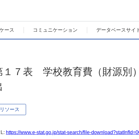
ケース
コミュニケーション
データベースサイ
第１７表 学校教育費（財源別）
出
リソース
L:
https://www.e-stat.go.jp/stat-search/file-download?statInfI