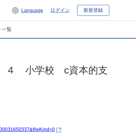
新規登録
ログイン
Language
ト一覧
 ４ 小学校 c資本的支
d=000031650337&fileKind=0