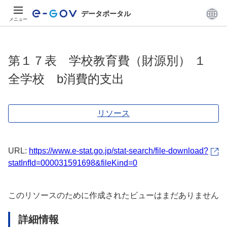
データポータル
メニュー
第１７表 学校教育費（財源別） １
全学校 b消費的支出
リソース
URL:
https://www.e-stat.go.jp/stat-search/file-download?
statInfId=000031591698&fileKind=0
このリソースのために作成されたビューはまだありません
詳細情報