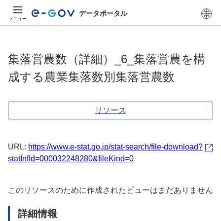
データポータル
メニュー
集落営農数（詳細）_6_集落営農を構
成する農業集落数別集落営農数
リソース
URL:
https://www.e-stat.go.jp/stat-search/file-download?
statInfId=000032248280&fileKind=0
このリソースのために作成されたビューはまだありません
詳細情報