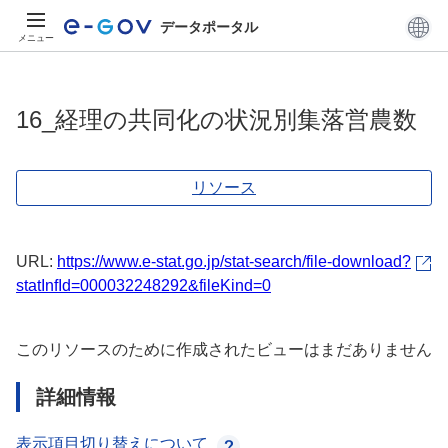
データポータル
メニュー
16_経理の共同化の状況別集落営農数
リソース
URL:
https://www.e-stat.go.jp/stat-search/file-download?
statInfId=000032248292&fileKind=0
このリソースのために作成されたビューはまだありません
詳細情報
表示項目切り替えについて