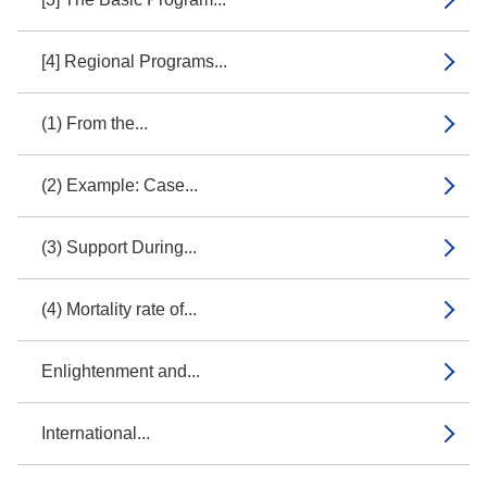
[4] Regional Programs...
(1) From the...
(2) Example: Case...
(3) Support During...
(4) Mortality rate of...
Enlightenment and...
International...