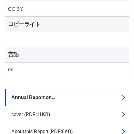
CC BY
コピーライト
言語
en
Annual Report on...
cover (PDF:11KB)
About this Report (PDF:8KB)