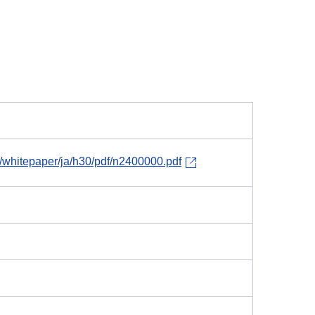
i/whitepaper/ja/h30/pdf/n2400000.pdf