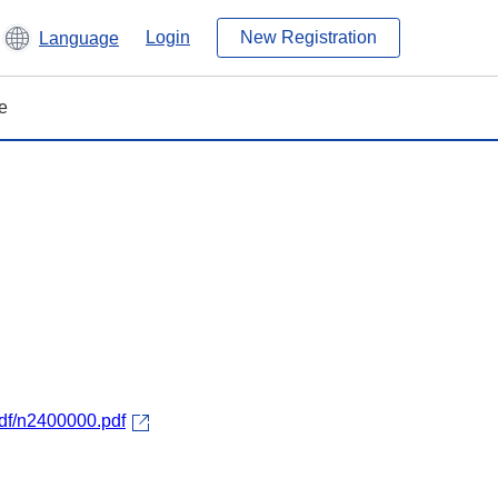
Login
New Registration
Language
e
pdf/n2400000.pdf