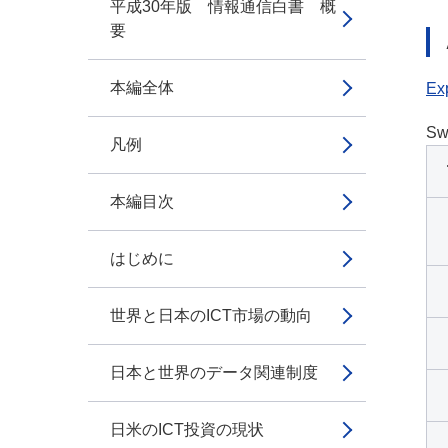
平成30年版 情報通信白書 概
要
本編全体
Exp
Sw
凡例
本編目次
はじめに
世界と日本のICT市場の動向
日本と世界のデータ関連制度
日米のICT投資の現状