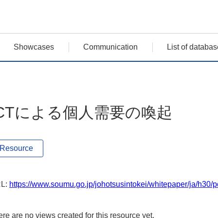
Showcases
Communication
List of databas
ICTによる個人需要の喚起
Resource
L:
https://www.soumu.go.jp/johotsusintokei/whitepaper/ja/h30/
re are no views created for this resource yet.