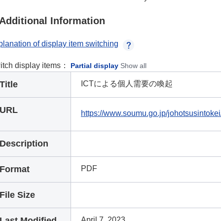
Additional Information
lanation of display item switching
itch display items：
Partial display
Show all
Title
ICTによる個人需要の喚起
URL
https://www.soumu.go.jp/johotsusintoke
Description
Format
PDF
File Size
Last Modified
April 7, 2023