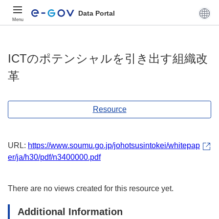
Data Portal
Menu
ICTのポテンシャルを引き出す組織改
革
Resource
URL:
https://www.soumu.go.jp/johotsusintokei/whitepap
er/ja/h30/pdf/n3400000.pdf
There are no views created for this resource yet.
Additional Information