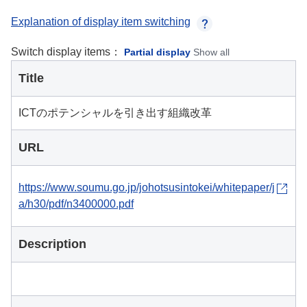
Explanation of display item switching
Switch display items：
Partial display
Show all
Title
ICTのポテンシャルを引き出す組織改革
URL
https://www.soumu.go.jp/johotsusintokei/whitepaper/j
a/h30/pdf/n3400000.pdf
Description